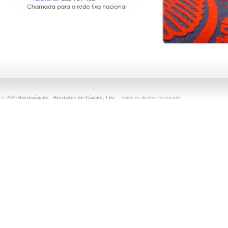
©
2026
Bordacávado - Bordados do Cávado, Lda.
- Todos os direitos reservados.